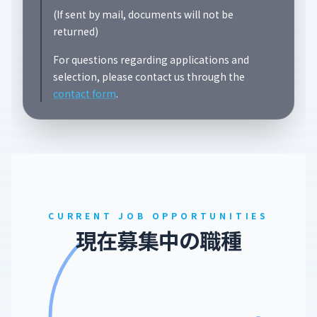
(If sent by mail, documents will not be
returned)
For questions regarding applications and
selection, please contact us through the
contact form
.
CURRENT JOB OPPORTUNITIES
現
在
募
集
中
の
職
種